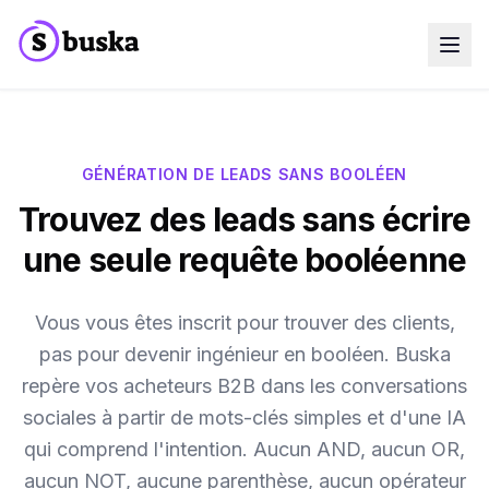
Cas d'usage
Entreprises SaaS
Agences Marketing
Équipes Sales
GÉNÉRATION DE LEADS SANS BOOLÉEN
Équipes Growth
Trouvez des leads sans écrire
Découvrir Eko
NEW
Blog
une seule requête booléenne
Tarifs
MCP
Docs
Vous vous êtes inscrit pour trouver des clients,
Essai gratuit
pas pour devenir ingénieur en booléen. Buska
repère vos acheteurs B2B dans les conversations
sociales à partir de mots-clés simples et d'une IA
qui comprend l'intention. Aucun AND, aucun OR,
aucun NOT, aucune parenthèse, aucun opérateur