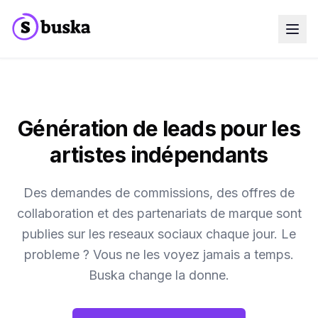
Cas d'usage
Entreprises SaaS
Agences Marketing
Équipes Sales
Génération de leads pour les
Équipes Growth
Découvrir Eko
NEW
artistes indépendants
Blog
Tarifs
MCP
Des demandes de commissions, des offres de
Docs
collaboration et des partenariats de marque sont
Essai gratuit
publies sur les reseaux sociaux chaque jour. Le
probleme ? Vous ne les voyez jamais a temps.
Buska change la donne.