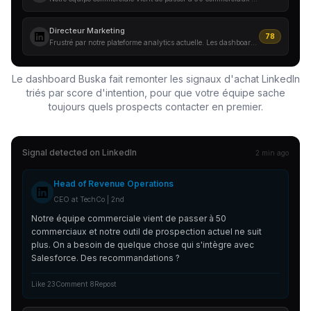
Directeur Marketing
78
Frustré par notre plateforme analytics actuelle. Les dashboards mettent une éternité à charger et le support est aux abonnés absents. Il est temps de changer.
Le dashboard Buska fait remonter les signaux d'achat LinkedIn
triés par score d'intention, pour que votre équipe sache
toujours quels prospects contacter en premier.
Signal detected on
LinkedIn
2 min ago
Head of Revenue Operations
CEO at TechCo | 2nd
Notre équipe commerciale vient de passer à 50
commerciaux et notre outil de prospection actuel ne suit
plus. On a besoin de quelque chose qui s'intègre avec
Salesforce. Des recommandations ?
Like 23
Comment 8
Repost