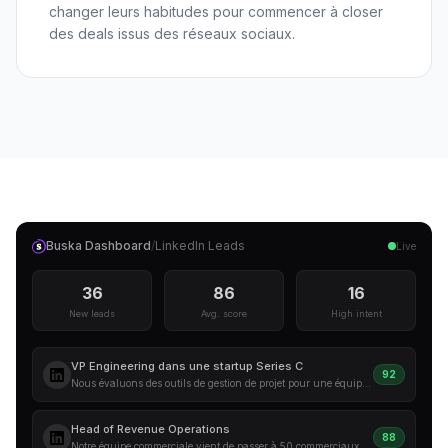
changer leurs habitudes pour commencer à closer
des deals issus des réseaux sociaux.
Buska Dashboard
/
LinkedIn
Leads
Live
36
86
16
New leads
Avg. score
High intent
VP Engineering dans une startup Series C
92
Nous évaluons des outils de gestion de projet pour une équipe engineering de 200 personnes. On utilise Jira actuellement mais on est ouvert aux alternatives. Qu'est-ce que vous utilisez en 2025 ?
Head of Revenue Operations
88
Notre équipe commerciale vient de passer à 50 commerciaux et notre outil de prospection actuel ne suit plus. On a besoin de quelque chose qui s'intègre avec Salesforce. Des recommandations ?