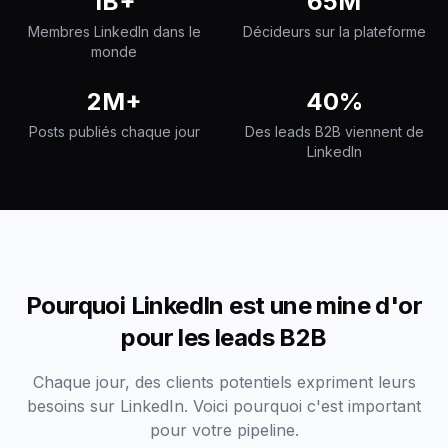
1B+
65M
Membres LinkedIn dans le
Décideurs sur la plateforme
monde
2M+
40%
Posts publiés chaque jour
Des leads B2B viennent de
LinkedIn
Pourquoi LinkedIn est une mine d'or
pour les leads B2B
Chaque jour, des clients potentiels expriment leurs
besoins sur LinkedIn. Voici pourquoi c'est important
pour votre pipeline.