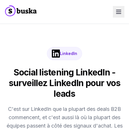
Cas d'usage
Entreprises SaaS
Agences Marketing
Équipes Sales
Équipes Growth
LinkedIn
Découvrir Eko
NEW
Blog
Tarifs
Social listening LinkedIn -
MCP
Docs
surveillez LinkedIn pour vos
Essai gratuit
leads
C'est sur LinkedIn que la plupart des deals B2B
commencent, et c'est aussi là où la plupart des
équipes passent à côté des signaux d'achat. Les