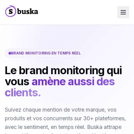
Cas d'usage
Entreprises SaaS
Agences Marketing
Équipes Sales
Équipes Growth
BRAND MONITORING EN TEMPS RÉEL
Découvrir Eko
NEW
Blog
Le brand monitoring qui
Tarifs
MCP
vous
amène aussi des
Docs
clients.
Essai gratuit
Suivez chaque mention de votre marque, vos
produits et vos concurrents sur 30+ plateformes,
avec le sentiment, en temps réel. Buska attrape