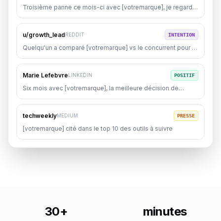
Troisième panne ce mois-ci avec [votremarque], je regarde
ailleurs
u/growth_lead
REDDIT
INTENTION
Quelqu'un a comparé [votremarque] vs le concurrent pour le
mid-market ?
Marie Lefebvre
LINKEDIN
POSITIF
Six mois avec [votremarque], la meilleure décision de
l'année
techweekly
MEDIUM
PRESSE
[votremarque] cité dans le top 10 des outils à suivre
30+
minutes