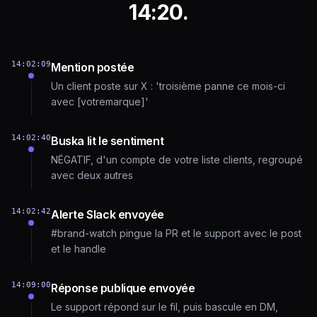
14:20.
14:02:09
Mention postée
Un client poste sur X : 'troisième panne ce mois-ci
avec [votremarque]'
14:02:40
Buska lit le sentiment
NÉGATIF, d'un compte de votre liste clients, regroupé
avec deux autres
14:02:42
Alerte Slack envoyée
#brand-watch pingue la PR et le support avec le post
et le handle
14:09:00
Réponse publique envoyée
Le support répond sur le fil, puis bascule en DM,