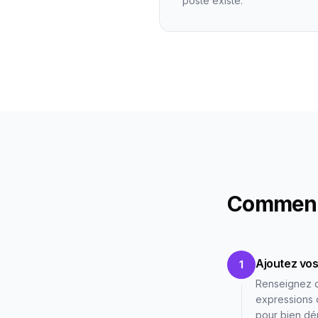
poste existe.
Comment
Ajoutez vos
1
Renseignez d
expressions 
pour bien dé