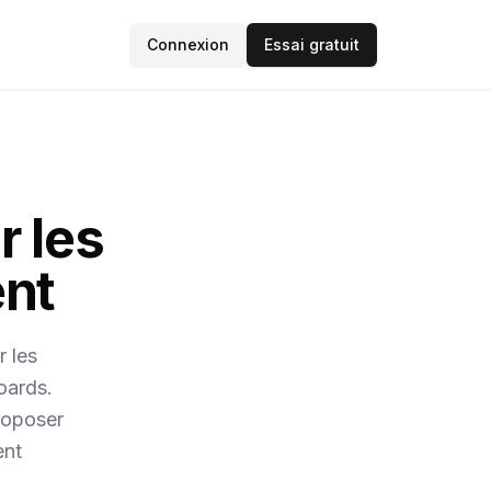
Connexion
Essai gratuit
r les
ent
r les
oards.
roposer
ent