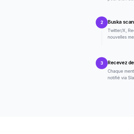
Buska scan
2
Twitter/X, Re
nouvelles men
Recevez des
3
Chaque mentio
notifié via S