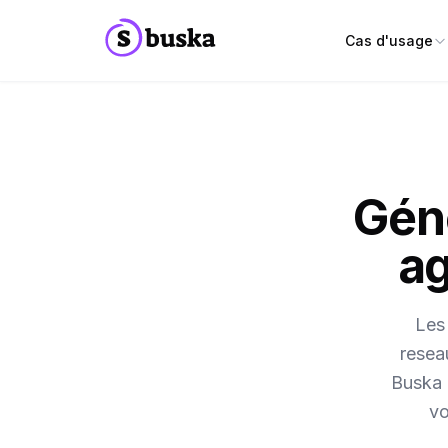
Cas d'usage
Géné
ag
Les 
resea
Buska 
vo