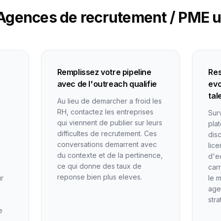
Agences de recrutement / PME u
Remplissez votre pipeline
Res
avec de l'outreach qualifie
evo
tal
Au lieu de demarcher a froid les
RH, contactez les entreprises
Sur
qui viennent de publier sur leurs
pla
difficultes de recrutement. Ces
dis
conversations demarrent avec
lic
du contexte et de la pertinence,
d'e
ce qui donne des taux de
carr
reponse bien plus eleves.
ur
le 
age
str
e