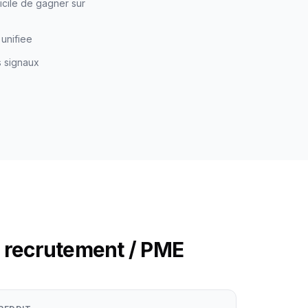
icile de gagner sur
 unifiee
s signaux
e recrutement / PME