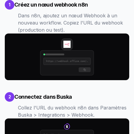
Créez un nœud webhook n8n
1
Dans n8n, ajoutez un nœud Webhook à un
nouveau workflow. Copiez l'URL du webhook
(production ou test).
https://webhook.office.com/...
Connectez dans Buska
2
Collez l'URL du webhook n8n dans Paramètres
Buska > Integrations > Webhook.