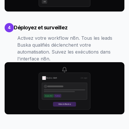
All
Déployez et surveillez
4
Activez votre workflow n8n. Tous les leads
Buska qualifiés déclenchent votre
automatisation. Suivez les exécutions dans
l'interface n8n.
Buska Alert
2m ago
Score 82
Twitter
View in Buska