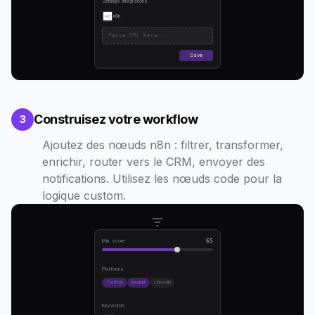
Settings
/
Integrations
n8n
Paste URL here...
Save
Construisez votre workflow
3
Ajoutez des nœuds n8n : filtrer, transformer,
enrichir, router vers le CRM, envoyer des
notifications. Utilisez les nœuds code pour la
logique custom.
Min. score
65
Platforms
Twitter
Reddit
LinkedIn
Keywords