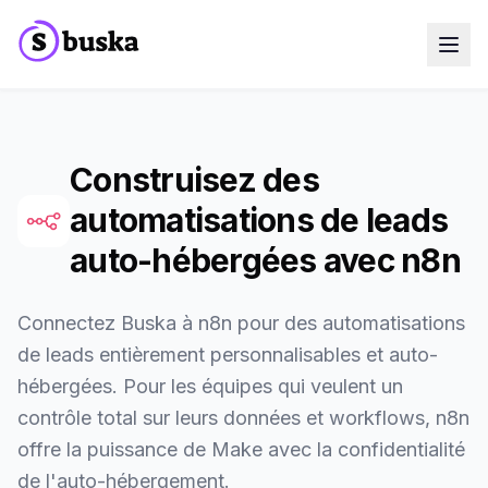
Cas d'usage
Entreprises SaaS
Agences Marketing
Équipes Sales
Construisez des
Équipes Growth
automatisations de leads
Découvrir Eko
NEW
Blog
auto-hébergées avec n8n
Tarifs
MCP
Docs
Connectez Buska à n8n pour des automatisations
Essai gratuit
de leads entièrement personnalisables et auto-
hébergées. Pour les équipes qui veulent un
contrôle total sur leurs données et workflows, n8n
offre la puissance de Make avec la confidentialité
de l'auto-hébergement.