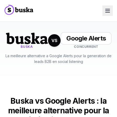
Cas d'usage
Entreprises SaaS
Agences Marketing
Google Alerts
Équipes Sales
VS
Équipes Growth
BUSKA
CONCURRENT
Découvrir Eko
NEW
La meilleure alternative a Google Alerts pour la generation de
Blog
Tarifs
leads B2B en social listening
MCP
Docs
Essai gratuit
Buska vs Google Alerts : la
meilleure alternative pour la