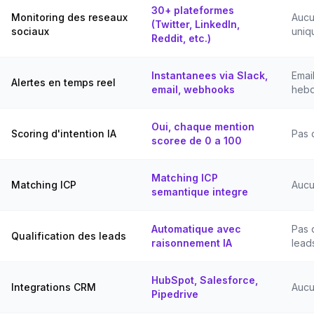
30+ plateformes
Monitoring des reseaux
Aucu
(Twitter, LinkedIn,
sociaux
uniq
Reddit, etc.)
Instantanees via Slack,
Emai
Alertes en temps reel
email, webhooks
heb
Oui, chaque mention
Scoring d'intention IA
Pas 
scoree de 0 a 100
Matching ICP
Matching ICP
Aucu
semantique integre
Automatique avec
Pas 
Qualification des leads
raisonnement IA
lead
HubSpot, Salesforce,
Integrations CRM
Auc
Pipedrive