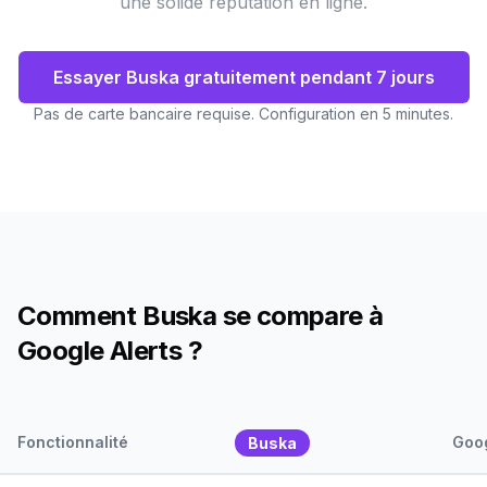
une solide reputation en ligne.
Essayer Buska gratuitement pendant 7 jours
Pas de carte bancaire requise. Configuration en 5 minutes.
Comment Buska se compare à
Google Alerts ?
Fonctionnalité
Goog
Buska